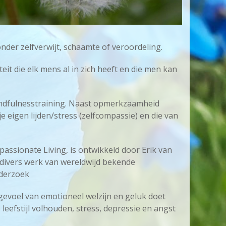
der zelfverwijt, schaamte of veroordeling.
eit die elk mens al in zich heeft en die men kan
indfulnesstraining. Naast opmerkzaamheid
je eigen lijden/stress (zelfcompassie) en die van
ssionate Living, is ontwikkeld door Erik van
 divers werk van wereldwijd bekende
nderzoek
 gevoel van emotioneel welzijn en geluk doet
efstijl volhouden, stress, depressie en angst