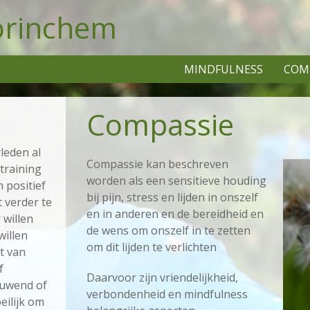
orinchem
MINDFULNESS
COM
Compassie
leden al
Compassie kan beschreven
training
worden als een sensitieve houding
 positief
bij pijn, stress en lijden in onszelf
t verder te
en in anderen en de bereidheid en
 willen
de wens om onszelf in te zetten
willen
om dit lijden te verlichten
t van
f
Daarvoor zijn vriendelijkheid,
ouwend of
verbondenheid en mindfulness
eilijk om