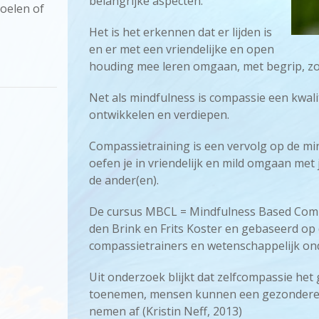
belangrijke aspecten.
voelen of
Het is het erkennen dat er lijden is
en er met een vriendelijke en open
houding mee leren omgaan, met begrip, zon
Net als mindfulness is compassie een kwalit
ontwikkelen en verdiepen.
Compassietraining is een vervolg op de m
oefen je in vriendelijk en mild omgaan met 
de ander(en).
De cursus MBCL = Mindfulness Based Compa
den Brink en Frits Koster en gebaseerd op
compassietrainers en wetenschappelijk o
Uit onderzoek blijkt dat zelfcompassie het
toenemen, mensen kunnen een gezondere le
nemen af (Kristin Neff, 2013)